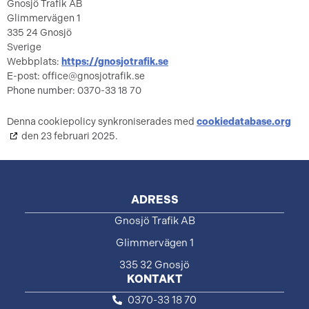
Gnosjö Trafik AB
Glimmervägen 1
335 24 Gnosjö
Sverige
Webbplats:
https://gnosjotrafik.se
E-post:
office@
gnosjotrafik.se
Phone number: 0370-33 18 70
Denna cookiepolicy synkroniserades med
cookiedatabase.org
den 23 februari 2025.
ADRESS
Gnosjö Trafik AB
Glimmervägen 1
335 32 Gnosjö
KONTAKT
0370-33 18 70