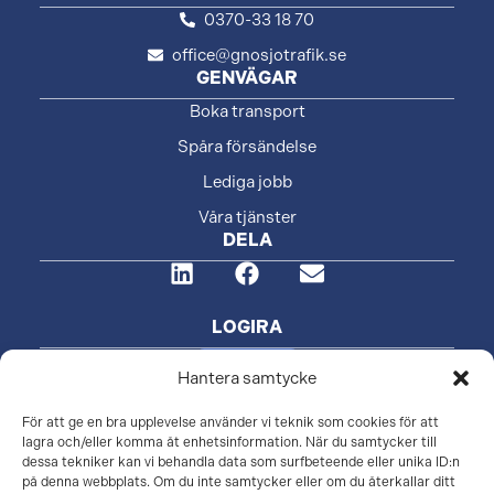
0370-33 18 70
office@gnosjotrafik.se
GENVÄGAR
Boka transport
Spåra försändelse
Lediga jobb
Våra tjänster
DELA
LOGIRA
Logga in
Hantera samtycke
För att ge en bra upplevelse använder vi teknik som cookies för att
lagra och/eller komma åt enhetsinformation. När du samtycker till
dessa tekniker kan vi behandla data som surfbeteende eller unika ID:n
på denna webbplats. Om du inte samtycker eller om du återkallar ditt